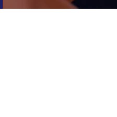
Благодаря современным технологиям 
обычное лечение.
Итак, почему же иногда требуется уд
Причин может быть множество, напри
соседнего зуба, воспаляться десны и
можно нарушить целостность всего з
принося дискомфорт.