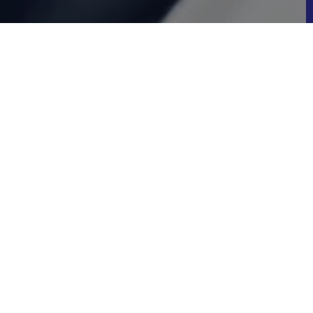
переносимой процедурой, как и
положение, заходить на корни
я неправильный рост такого зуба,
ы смещаются, изменяя прикус и